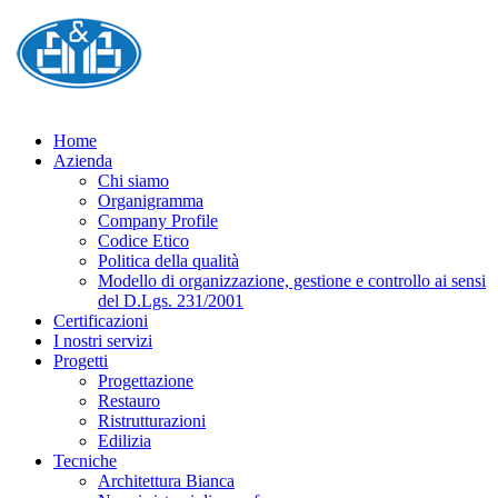
Home
Azienda
Chi siamo
Organigramma
Company Profile
Codice Etico
Politica della qualità
Modello di organizzazione, gestione e controllo ai sensi
del D.Lgs. 231/2001
Certificazioni
I nostri servizi
Progetti
Progettazione
Restauro
Ristrutturazioni
Edilizia
Tecniche
Architettura Bianca