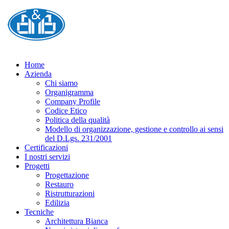
Home
Azienda
Chi siamo
Organigramma
Company Profile
Codice Etico
Politica della qualità
Modello di organizzazione, gestione e controllo ai sensi
del D.Lgs. 231/2001
Certificazioni
I nostri servizi
Progetti
Progettazione
Restauro
Ristrutturazioni
Edilizia
Tecniche
Architettura Bianca