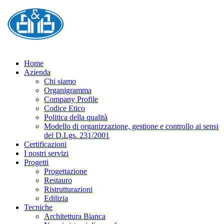
Home
Azienda
Chi siamo
Organigramma
Company Profile
Codice Etico
Politica della qualità
Modello di organizzazione, gestione e controllo ai sensi
del D.Lgs. 231/2001
Certificazioni
I nostri servizi
Progetti
Progettazione
Restauro
Ristrutturazioni
Edilizia
Tecniche
Architettura Bianca